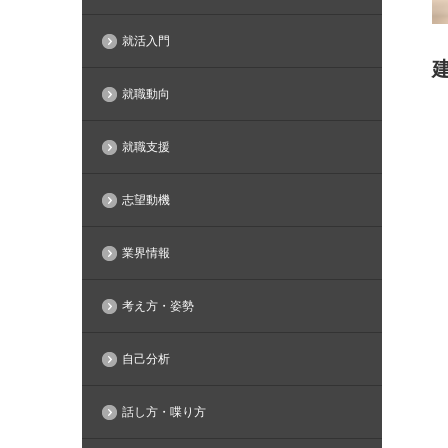
就活入門
就職動向
就職支援
志望動機
業界情報
考え方・姿勢
自己分析
話し方・喋り方