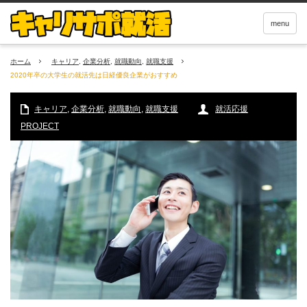
menu
ホーム
キャリア
,
企業分析
,
就職動向
,
就職支援
2020年卒の大学生の就活先は日経優良企業がおすすめ
キャリア
,
企業分析
,
就職動向
,
就職支援
就活応援
PROJECT