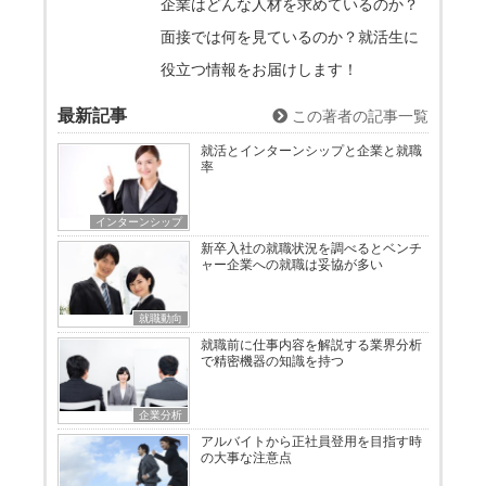
企業はどんな人材を求めているのか？
面接では何を見ているのか？就活生に
役立つ情報をお届けします！
最新記事
この著者の記事一覧
就活とインターンシップと企業と就職
率
インターンシップ
新卒入社の就職状況を調べるとベンチ
ャー企業への就職は妥協が多い
就職動向
就職前に仕事内容を解説する業界分析
で精密機器の知識を持つ
企業分析
アルバイトから正社員登用を目指す時
の大事な注意点